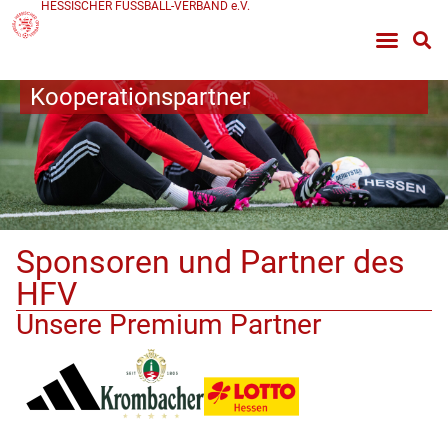
HESSISCHER FUSSBALL-VERBAND e.V.
Kooperationspartner
Sponsoren und Partner des
HFV
Unsere Premium Partner