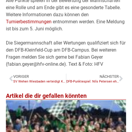
Alle Punkte spielen in der Bewertung der Mannschaften
eine Rolle und am Ende gibt es eine gesonderte Tabelle.
Weitere Informationen dazu können den
Turnierbestimmungen
entnommen werden. Eine Meldung
ist bis zum 5. Juni möglich.
Die Siegermannschaft aller Wertungen qualifiziert sich für
den DFB-Kleinfeld-Cup am DFB-Campus. Bei weiteren
Fragen melden Sie sich gerne bei Fabian Geyer
(fabian.geyer@hfv-online.de). Text & Foto: HFV
VORIGER
NÄCHSTER
SV Wehen Wiesbaden verteidigt Krombacher-Hessenpokal
DFB-Punktespiel: Nils Petersen ehrt SG Harheim für Platin-Level
Artikel die dir gefallen könnten