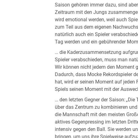
Saison gehören immer dazu, sind aber 
Zeitraum mit den Jungs zusammengear
wird emotional werden, weil auch Spie
zum Teil aus dem eigenen Nachwuch
natürlich auch ein Spieler verabschiede
Tag werden und ein gebührender Moment
… die Kaderzusammensetzung aufgrun
Spieler verabschieden, muss man nat
Wir können nicht jedem den Moment ge
Dadurch, dass Mocke Rekordspieler des
hat, wird er seinen Moment auf jeden
Spiels seinen Moment mit der Auswe
… den letzten Gegner der Saison: „Die 
über das Zentrum zu kombinieren und si
die Mannschaft mit den meisten Großc
aktives Gegenpressing im letzten Dritt
intensiv gegen den Ball. Sie werden u
bringen, um uns ihre Spielweise aufzu