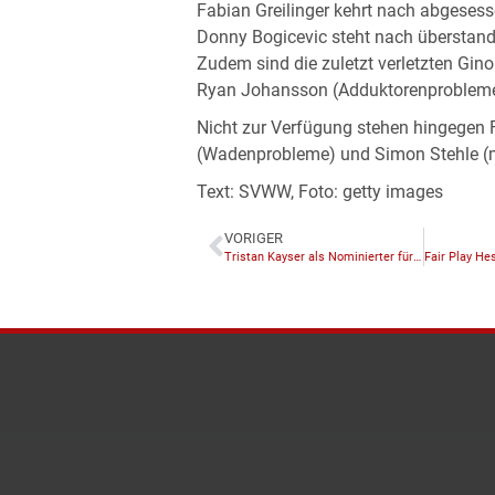
Fabian Greilinger kehrt nach abgesess
Donny Bogicevic steht nach überstan
Zudem sind die zuletzt verletzten Gin
Ryan Johansson (Adduktorenprobleme)
Nicht zur Verfügung stehen hingegen 
(Wadenprobleme) und Simon Stehle (
Text: SVWW, Foto: getty images
VORIGER
Tristan Kayser als Nominierter für Fair-Play-Geste geehrt