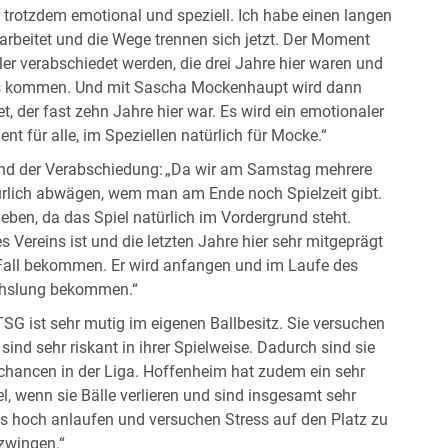
trotzdem emotional und speziell. Ich habe einen langen
beitet und die Wege trennen sich jetzt. Der Moment
ler verabschiedet werden, die drei Jahre hier waren und
s kommen. Und mit Sascha Mockenhaupt wird dann
t, der fast zehn Jahre hier war. Es wird ein emotionaler
 für alle, im Speziellen natürlich für Mocke.“
d der Verabschiedung: „Da wir am Samstag mehrere
ürlich abwägen, wem man am Ende noch Spielzeit gibt.
ben, da das Spiel natürlich im Vordergrund steht.
 Vereins ist und die letzten Jahre hier sehr mitgeprägt
 Fall bekommen. Er wird anfangen und im Laufe des
chslung bekommen.“
TSG ist sehr mutig im eigenen Ballbesitz. Sie versuchen
nd sehr riskant in ihrer Spielweise. Dadurch sind sie
hancen in der Liga. Hoffenheim hat zudem ein sehr
el, wenn sie Bälle verlieren und sind insgesamt sehr
ns hoch anlaufen und versuchen Stress auf den Platz zu
zwingen.“