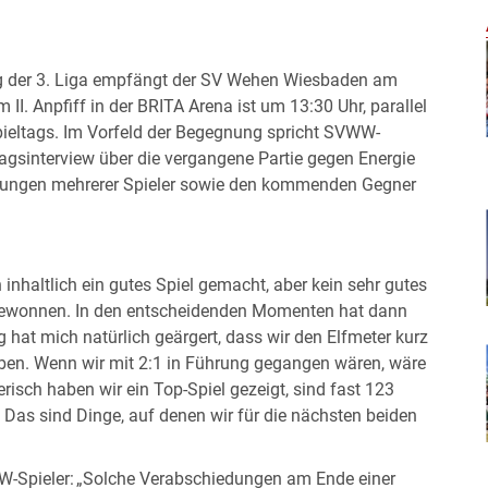
ag der 3. Liga empfängt der SV Wehen Wiesbaden am
I. Anpfiff in der BRITA Arena ist um 13:30 Uhr, parallel
Spieltags. Im Vorfeld der Begegnung spricht SVWW-
tagsinterview über die vergangene Partie gegen Energie
dungen mehrerer Spieler sowie den kommenden Gegner
inhaltlich ein gutes Spiel gemacht, aber kein sehr gutes
ie gewonnen. In den entscheidenden Momenten hat dann
hat mich natürlich geärgert, dass wir den Elfmeter kurz
ben. Wenn wir mit 2:1 in Führung gegangen wären, wäre
risch haben wir ein Top-Spiel gezeigt, sind fast 123
. Das sind Dinge, auf denen wir für die nächsten beiden
W-Spieler: „Solche Verabschiedungen am Ende einer