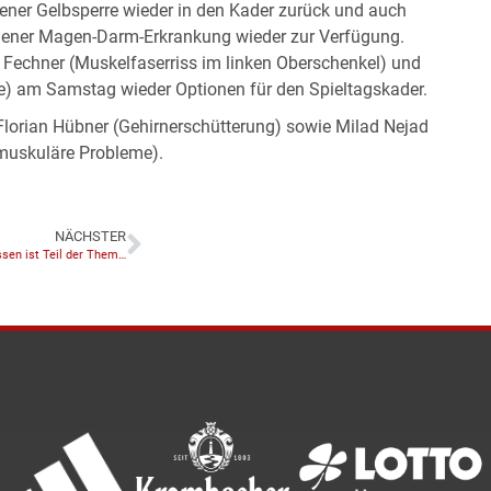
ener Gelbsperre wieder in den Kader zurück und auch
dener Magen-Darm-Erkrankung wieder zur Verfügung.
o Fechner (Muskelfaserriss im linken Oberschenkel) und
 am Samstag wieder Optionen für den Spieltagskader.
Florian Hübner (Gehirnerschütterung) sowie Milad Nejad
muskuläre Probleme).
NÄCHSTER
Fair Play Hessen ist Teil der Themenwoche „Pakt für mehr Dialog“ im Hessischen Rundfunk